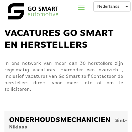
Overslaan
To
Nederlands
Toggle
en
navigation
naar
de
inhoud
VACATURES GO SMART
gaan
EN HERSTELLERS
In ons netwerk van meer dan 30 herstellers zijn
regelmatig vacatures. Hieronder een overzicht.,
inclusief vacatures van Go Smart zelf Contacteer de
herstellers direct voor meer info of om te
solliciteren.
ONDERHOUDSMECHANICIEN
Sint-
Niklaas