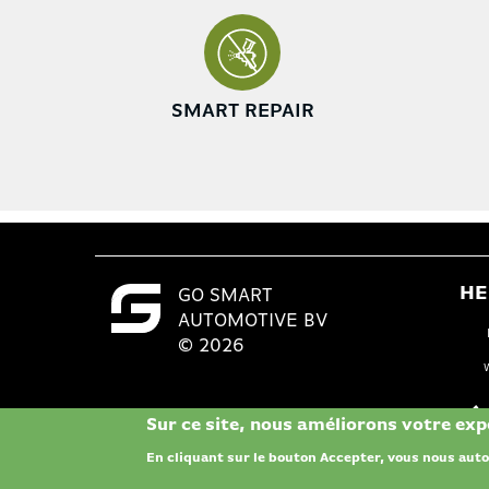
SMART REPAIR
HE
GO SMART
AUTOMOTIVE BV
© 2026
Sur ce site, nous améliorons votre expé
En cliquant sur le bouton Accepter, vous nous autor
Termes et conditions
-
privacy policy